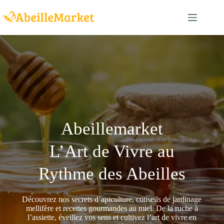
Passer
au
contenu
Abeillemarket
L’Art de Vivre au
Rythme des Abeilles
Découvrez nos secrets d’apiculture, conseils de jardinage
mellifère et recettes gourmandes au miel. De la ruche à
l’assiette, éveillez vos sens et cultivez l’art de vivre en