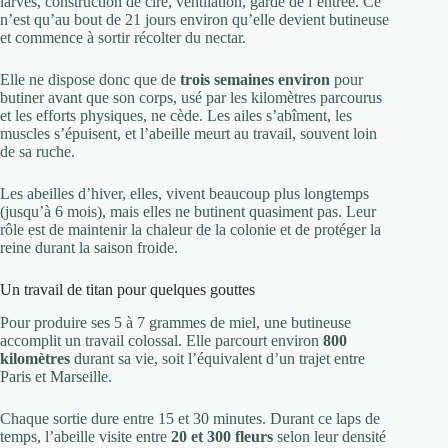
larves, construction de cire, ventilation, garde de l’entrée. Ce
n’est qu’au bout de 21 jours environ qu’elle devient butineuse
et commence à sortir récolter du nectar.
Elle ne dispose donc que de
trois semaines environ
pour
butiner avant que son corps, usé par les kilomètres parcourus
et les efforts physiques, ne cède. Les ailes s’abîment, les
muscles s’épuisent, et l’abeille meurt au travail, souvent loin
de sa ruche.
Les abeilles d’hiver, elles, vivent beaucoup plus longtemps
(jusqu’à 6 mois), mais elles ne butinent quasiment pas. Leur
rôle est de maintenir la chaleur de la colonie et de protéger la
reine durant la saison froide.
Un travail de titan pour quelques gouttes
Pour produire ses 5 à 7 grammes de miel, une butineuse
accomplit un travail colossal. Elle parcourt environ
800
kilomètres
durant sa vie, soit l’équivalent d’un trajet entre
Paris et Marseille.
Chaque sortie dure entre 15 et 30 minutes. Durant ce laps de
temps, l’abeille visite entre
20 et 300 fleurs
selon leur densité