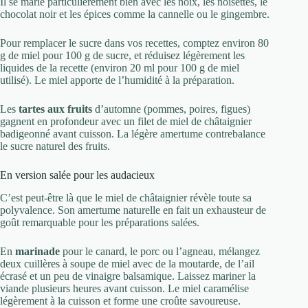
Il se marie particulièrement bien avec les noix, les noisettes, le
chocolat noir et les épices comme la cannelle ou le gingembre.
Pour remplacer le sucre dans vos recettes, comptez environ 80
g de miel pour 100 g de sucre, et réduisez légèrement les
liquides de la recette (environ 20 ml pour 100 g de miel
utilisé). Le miel apporte de l’humidité à la préparation.
Les
tartes aux fruits
d’automne (pommes, poires, figues)
gagnent en profondeur avec un filet de miel de châtaignier
badigeonné avant cuisson. La légère amertume contrebalance
le sucre naturel des fruits.
En version salée pour les audacieux
C’est peut-être là que le miel de châtaignier révèle toute sa
polyvalence. Son amertume naturelle en fait un exhausteur de
goût remarquable pour les préparations salées.
En
marinade
pour le canard, le porc ou l’agneau, mélangez
deux cuillères à soupe de miel avec de la moutarde, de l’ail
écrasé et un peu de vinaigre balsamique. Laissez mariner la
viande plusieurs heures avant cuisson. Le miel caramélise
légèrement à la cuisson et forme une croûte savoureuse.