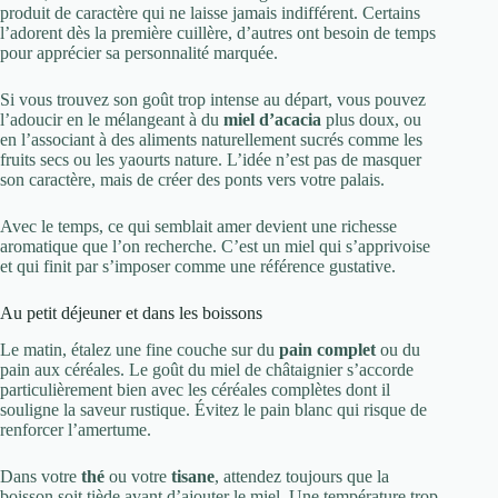
produit de caractère qui ne laisse jamais indifférent. Certains
l’adorent dès la première cuillère, d’autres ont besoin de temps
pour apprécier sa personnalité marquée.
Si vous trouvez son goût trop intense au départ, vous pouvez
l’adoucir en le mélangeant à du
miel d’acacia
plus doux, ou
en l’associant à des aliments naturellement sucrés comme les
fruits secs ou les yaourts nature. L’idée n’est pas de masquer
son caractère, mais de créer des ponts vers votre palais.
Avec le temps, ce qui semblait amer devient une richesse
aromatique que l’on recherche. C’est un miel qui s’apprivoise
et qui finit par s’imposer comme une référence gustative.
Au petit déjeuner et dans les boissons
Le matin, étalez une fine couche sur du
pain complet
ou du
pain aux céréales. Le goût du miel de châtaignier s’accorde
particulièrement bien avec les céréales complètes dont il
souligne la saveur rustique. Évitez le pain blanc qui risque de
renforcer l’amertume.
Dans votre
thé
ou votre
tisane
, attendez toujours que la
boisson soit tiède avant d’ajouter le miel. Une température trop