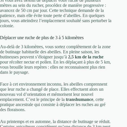
Si vous avez besoin de déplacer votre ruche de plusieurs
mètres au sein du rucher, procédez de manière progressive :
avancez de 50 cm par jour. Cette technique demande de la
patience, mais elle évite toute perte d’abeilles. En quelques
jours, vous atteindrez l’emplacement souhaité sans perturber la
colonie.
Déplacer une ruche de plus de 3 à 5 kilomètres
Au-delà de 3 kilomètres, vous sortez complètement de la zone
de butinage habituelle des abeilles. En pleine saison, les
butineuses peuvent s’éloigner jusqu’à
2,5 km de la ruche
pour récolter nectar et pollen. En les déplaçant à plus de 5 km,
vous brouille leurs repères : elles ne reconnaissent plus rien
dans le paysage.
Face à cet environnement inconnu, les abeilles comprennent
que leur ruche a changé de place. Elles effectuent alors un
nouveau vol d’orientation et mémorisent leur nouvel
emplacement. C’est le principe de la
transhumance
, cette
pratique ancestrale qui consiste à déplacer les ruches au gré
des floraisons.
Au printemps et en automne, la distance de butinage se réduit.
Certains apiculteurs considèrent qu’une distance de 3 km peut