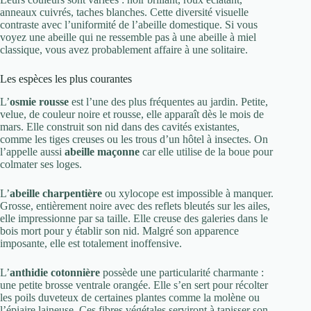
anneaux cuivrés, taches blanches. Cette diversité visuelle
contraste avec l’uniformité de l’abeille domestique. Si vous
voyez une abeille qui ne ressemble pas à une abeille à miel
classique, vous avez probablement affaire à une solitaire.
Les espèces les plus courantes
L’
osmie rousse
est l’une des plus fréquentes au jardin. Petite,
velue, de couleur noire et rousse, elle apparaît dès le mois de
mars. Elle construit son nid dans des cavités existantes,
comme les tiges creuses ou les trous d’un hôtel à insectes. On
l’appelle aussi
abeille maçonne
car elle utilise de la boue pour
colmater ses loges.
L’
abeille charpentière
ou xylocope est impossible à manquer.
Grosse, entièrement noire avec des reflets bleutés sur les ailes,
elle impressionne par sa taille. Elle creuse des galeries dans le
bois mort pour y établir son nid. Malgré son apparence
imposante, elle est totalement inoffensive.
L’
anthidie cotonnière
possède une particularité charmante :
une petite brosse ventrale orangée. Elle s’en sert pour récolter
les poils duveteux de certaines plantes comme la molène ou
l’épiaire laineuse. Ces fibres végétales serviront à tapisser son