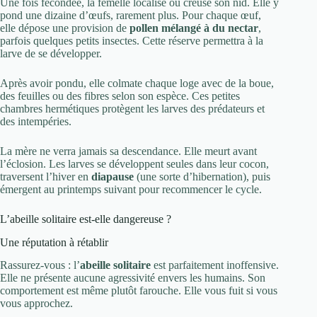
Une fois fécondée, la femelle localise ou creuse son nid. Elle y
pond une dizaine d’œufs, rarement plus. Pour chaque œuf,
elle dépose une provision de
pollen mélangé à du nectar
,
parfois quelques petits insectes. Cette réserve permettra à la
larve de se développer.
Après avoir pondu, elle colmate chaque loge avec de la boue,
des feuilles ou des fibres selon son espèce. Ces petites
chambres hermétiques protègent les larves des prédateurs et
des intempéries.
La mère ne verra jamais sa descendance. Elle meurt avant
l’éclosion. Les larves se développent seules dans leur cocon,
traversent l’hiver en
diapause
(une sorte d’hibernation), puis
émergent au printemps suivant pour recommencer le cycle.
L’abeille solitaire est-elle dangereuse ?
Une réputation à rétablir
Rassurez-vous : l’
abeille solitaire
est parfaitement inoffensive.
Elle ne présente aucune agressivité envers les humains. Son
comportement est même plutôt farouche. Elle vous fuit si vous
vous approchez.