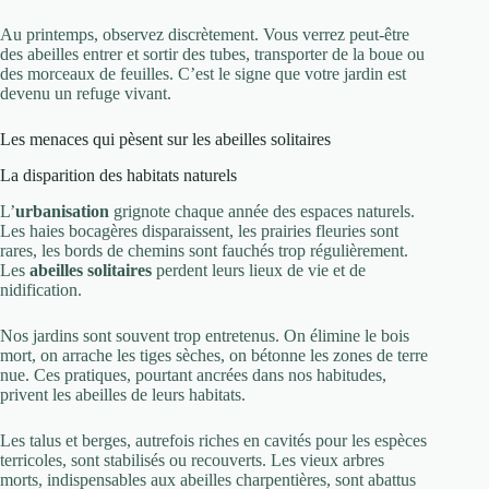
Au printemps, observez discrètement. Vous verrez peut-être
des abeilles entrer et sortir des tubes, transporter de la boue ou
des morceaux de feuilles. C’est le signe que votre jardin est
devenu un refuge vivant.
Les menaces qui pèsent sur les abeilles solitaires
La disparition des habitats naturels
L’
urbanisation
grignote chaque année des espaces naturels.
Les haies bocagères disparaissent, les prairies fleuries sont
rares, les bords de chemins sont fauchés trop régulièrement.
Les
abeilles solitaires
perdent leurs lieux de vie et de
nidification.
Nos jardins sont souvent trop entretenus. On élimine le bois
mort, on arrache les tiges sèches, on bétonne les zones de terre
nue. Ces pratiques, pourtant ancrées dans nos habitudes,
privent les abeilles de leurs habitats.
Les talus et berges, autrefois riches en cavités pour les espèces
terricoles, sont stabilisés ou recouverts. Les vieux arbres
morts, indispensables aux abeilles charpentières, sont abattus