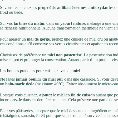
Si vous recherchez les
propriétés antibactériennes
,
antioxydantes
o
froid ou tiède.
Sur vos
tartines du matin
, dans un
yaourt nature
, mélangé à une
vin
sa richesse nutritionnelle. Aucune transformation thermique ne vient al
Pour apaiser un
mal de gorge
, prenez une cuillère de miel cru ou ajout
ces conditions qu’il conserve ses vertus cicatrisantes et apaisantes reco
Choisissez de préférence un
miel non pasteurisé
. La pasteurisation ind
mise en pot et prolonger la conservation. Autant partir d’un produit viv
Les bonnes pratiques pour cuisiner avec du miel
Ne faites
jamais bouillir du miel pur
dans une casserole. Si vous devez 
un
bain-marie tiède
(maximum 40°C). Évitez absolument le micro-ondes 
Lorsque vous cuisinez,
ajoutez le miel en fin de cuisson
autant que po
incorporez-le dans les dernières minutes. Cela préserve une partie de se
Pour vos pâtisseries, acceptez que le miel devienne un ingrédient trans
(châtaignier, sarrasin, forêt) pour que sa personnalité survive à la cuisso