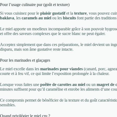
Pour l’usage culinaire pur (goût et texture)
Si vous cuisinez pour le
plaisir gustatif
et la
texture
, vous pouvez cuir
baklava
, les
caramels au miel
ou les
biscuits
font partie des tradition
Le miel apporte un moelleux incomparable grâce à son pouvoir hygrosco
et offre des saveurs complexes que le sucre blanc ne peut égaler.
Acceptez simplement que dans ces préparations, le miel devient un ingré
disparu, mais son âme gustative reste intacte.
Pour les marinades et glaçages
Le miel excelle dans les
marinades pour viandes
(canard, porc, agnea
courte et à feu vif, ce qui limite l’exposition prolongée à la chaleur.
Lorsque vous faites une
poêlée de carottes au miel
ou un
magret de 
minutes suffisent pour qu’il caramélise et enrobe les aliments d’une cou
Ce compromis permet de bénéficier de la texture et du goût caractéristi
sensibles.
Quand privilégier le miel cru ?