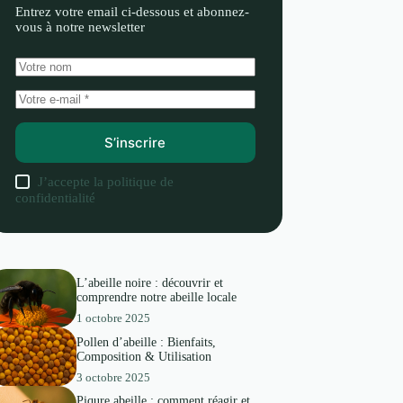
Entrez votre email ci-dessous et abonnez-
vous à notre newsletter
S’inscrire
J’accepte la
politique de
confidentialité
L’abeille noire : découvrir et
comprendre notre abeille locale
1 octobre 2025
Pollen d’abeille : Bienfaits,
Composition & Utilisation
3 octobre 2025
Piqure abeille : comment réagir et