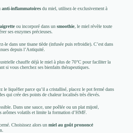
u
anti-inflammatoires
du miel, utilisez-le exclusivement à
aigrette
ou incorporé dans un
smoothie
, le miel révèle toute
térer ses enzymes précieuses.
ez-le dans une tisane tiède (infusée puis refroidie). C’est dans
nnues depuis l’Antiquité.
ustrielle chauffe déjà le miel à plus de 70°C pour faciliter la
ant si vous cherchez ses bienfaits thérapeutiques.
le liquéfier parce qu’il a cristallisé, placez le pot fermé dans
qui crée des points de chaleur localisés très élevés.
ssible. Dans une sauce, une poêlée ou un plat mijoté,
s arômes volatils et limite la formation d’HMF.
formé. Choisissez alors un
miel au goût prononcé
n.