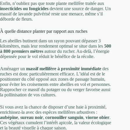
Enfin, n’oubliez pas que toute plante mellifère traitée aux
insecticides ou fongicides
devient une source de danger. Un
massif de lavande pulvérisé reste une menace, même s’il
déborde de fleurs.
À quelle distance planter par rapport aux ruches
Les abeilles butinent dans un rayon pouvant dépasser 3
kilomètres, mais leur rendement optimal se situe dans les
500
à 800 premiers mètres
autour du rucher. Au-delà, l’énergie
dépensée pour le vol réduit le bénéfice de la récolte.
Aménager un
massif mellifère à proximité immédiate
des
ruches est donc particulièrement efficace. L’idéal est de le
positionner du côté opposé aux zones de passage humain,
pour éviter les croisements entre abeilles en vol et personnes.
Rapprocher ce massif du potager ou du verger favorise aussi
la pollinisation de vos cultures.
Si vous avez la chance de disposer d’une haie à proximité,
enrichissez-la avec des espèces mellifères arbustives :
aubépine
,
sureau noir
,
cornouiller sanguin
,
viorne obier
.
Ces végétaux cumulent l’intérêt apicole, la valeur écologique
et la beauté visuelle à chaque saison.