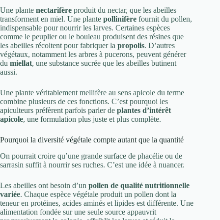
Une plante
nectarifère
produit du nectar, que les abeilles
transforment en miel. Une plante
pollinifère
fournit du pollen,
indispensable pour nourrir les larves. Certaines espèces
comme le peuplier ou le bouleau produisent des résines que
les abeilles récoltent pour fabriquer la
propolis
. D’autres
végétaux, notamment les arbres à pucerons, peuvent générer
du
miellat
, une substance sucrée que les abeilles butinent
aussi.
Une plante véritablement mellifère au sens apicole du terme
combine plusieurs de ces fonctions. C’est pourquoi les
apiculteurs préfèrent parfois parler de
plantes d’intérêt
apicole
, une formulation plus juste et plus complète.
Pourquoi la diversité végétale compte autant que la quantité
On pourrait croire qu’une grande surface de phacélie ou de
sarrasin suffit à nourrir ses ruches. C’est une idée à nuancer.
Les abeilles ont besoin d’un
pollen de qualité nutritionnelle
variée
. Chaque espèce végétale produit un pollen dont la
teneur en protéines, acides aminés et lipides est différente. Une
alimentation fondée sur une seule source appauvrit