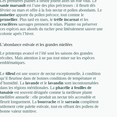
Les premières plantes à fleurir jouent alors un rôle vital. Le
saule marsault
est l’une des plus précieuses : il fleurit dès
février ou mars et offre à la fois nectar et pollen abondants. Le
noisetier
apporte du pollen précoce, tout comme le
prunellier
. Plus tard en mars, le
trèfle incarnat
et les
crucifères
sauvages prennent le relais. Planter ou préserver
ces espèces aux abords du rucher peut littéralement sauver une
colonie après l’hiver.
L’abondance estivale et les grandes miellées
Le printemps avancé et l’été sont les saisons des grandes
récoltes. Mais attention à ne pas tout miser sur les espèces
emblématiques.
Le
tilleul
est une source de nectar exceptionnelle, à condition
qu’il fleurisse dans de bonnes conditions de température et
d’humidité. La
lavande
et le
lavandin
sont incontournables
dans les régions méridionales. La
phacélie à feuilles de
tanaisie
est souvent désignée comme la meilleure plante
mellifère annuelle : elle produit un nectar très accessible et
fleurit longuement. La
bourrache
et le
sarrasin
complètent
utilement cette palette estivale, tout en offrant des pollens de
bonne valeur nutritive.