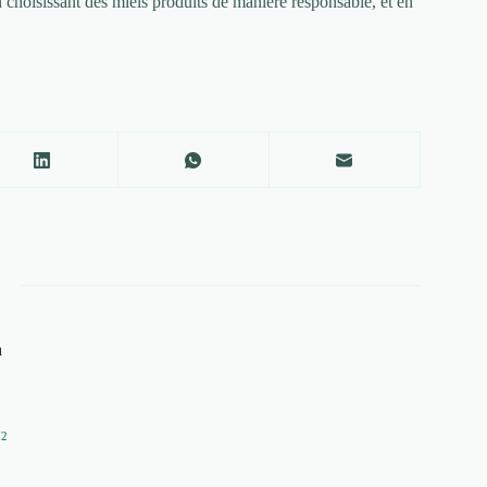
n choisissant des miels produits de manière responsable, et en
a
72