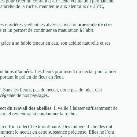
iles pour créer un courant d’air. Cette ventilation permanente
naturelle de la ruche, maintenue aux alentours de 35°C,
les ouvrières scellent les alvéoles avec un
opercule de cire
.
 et lui permet de continuer sa maturation à l’abri.
grâce à sa faible teneur en eau, son acidité naturelle et ses
llions d’années. Les fleurs produisent du nectar pour attirer
portant le pollen de fleur en fleur.
. Sans les fleurs, pas de nectar, donc pas de miel. Cet
é végétale de nos paysages.
ect du travail des abeilles
. Il veille à laisser suffisamment de
de miel reviendrait à condamner la ruche.
 effort collectif extraordinaire. Des milliers d’abeilles ont
emment le nectar en cette substance précieuse. Elles ne l’ont