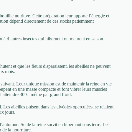
illie nutritive. Cette préparation leur apporte l’énergie et
ation dépend directement de ces stocks patiemment
à d’autres insectes qui hibernent ou meurent en saison
utent et que les fleurs disparaissent, les abeilles ne peuvent
urs mois.
 suivant. Leur unique mission est de maintenir la reine en vie
roupent en une masse compacte et font vibrer leurs muscles
ut atteindre 30°C même par grand froid.
Les abeilles puisent dans les alvéoles operculées, se relaient
ux jours.
’automne. Seule la reine survit en hibernant sous terre. Les
r de la nourriture.