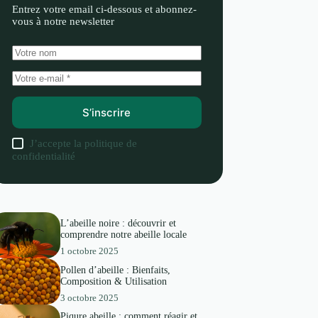
Entrez votre email ci-dessous et abonnez-
vous à notre newsletter
S’inscrire
J’accepte la
politique de
confidentialité
L’abeille noire : découvrir et
comprendre notre abeille locale
1 octobre 2025
Pollen d’abeille : Bienfaits,
Composition & Utilisation
3 octobre 2025
Piqure abeille : comment réagir et