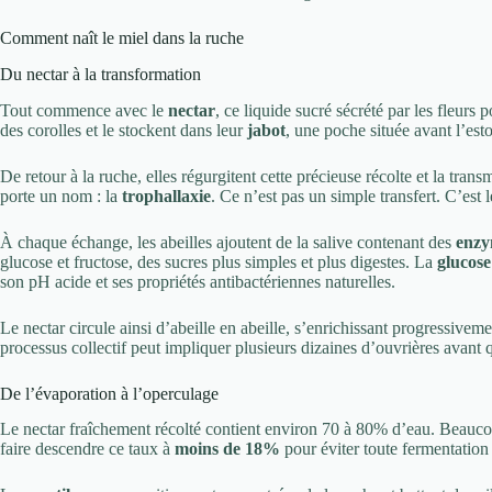
Comment naît le miel dans la ruche
Du nectar à la transformation
Tout commence avec le
nectar
, ce liquide sucré sécrété par les fleurs p
des corolles et le stockent dans leur
jabot
, une poche située avant l’est
De retour à la ruche, elles régurgitent cette précieuse récolte et la tran
porte un nom : la
trophallaxie
. Ce n’est pas un simple transfert. C’est 
À chaque échange, les abeilles ajoutent de la salive contenant des
enzy
glucose et fructose, des sucres plus simples et plus digestes. La
glucose
son pH acide et ses propriétés antibactériennes naturelles.
Le nectar circule ainsi d’abeille en abeille, s’enrichissant progressiv
processus collectif peut impliquer plusieurs dizaines d’ouvrières avant 
De l’évaporation à l’operculage
Le nectar fraîchement récolté contient environ 70 à 80% d’eau. Beauco
faire descendre ce taux à
moins de 18%
pour éviter toute fermentatio