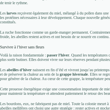
de tenir le rythme.
Les
larves
reçoivent également du miel, mélangé à du pollen dans une bou
les protéines nécessaires à leur développement. Chaque nouvelle génér
constitués.
La ruche fonctionne comme un garde-manger permanent. Contrairement 
froide, les abeilles restent actives et ont besoin de se nourrir en continu.
Survivre à l’hiver sans fleurs
Voilà la raison fondamentale :
passer l’hiver
. Quand les températures ch
plus sortir butiner. Elles doivent vivre sur leurs réserves pendant plusie
Les
abeilles d’hiver
naissent en fin d’été et vivront jusqu’au printemps
et de préserver la chaleur au sein de la
grappe hivernale
. Elles se reg
pour générer de la chaleur. Au cœur de cette grappe, la température pe
Cette prouesse énergétique exige une consommation importante de miel. 
pour maintenir la température et attendent patiemment le retour des bea
Les bourdons, eux, ne fabriquent pas de miel. Toute la colonie meurt à l
abeilles mellifères ont choisi une autre stratégie : rester actives et stocke