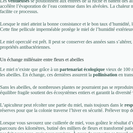
Les
ventileuses
se positionnent aux entrées de la ruche et battent des a
accélère l’évaporation de l’eau contenue dans les alvéoles. La chaleur 
facilite ce processus.
Lorsque le miel atteint la bonne consistance et le bon taux d’humidité, 
Cette fine pellicule imperméable protège le miel de l’humidité extérieure
Le miel operculé est prêt. Il peut se conserver des années sans s’altérer, 
propriétés antibactériennes.
Un échange millénaire entre fleurs et abeilles
Le miel n’existe que grâce à un
partenariat écologique
vieux de 100 mi
les abeilles. En échange, ces dernières assurent la
pollinisation
en trans
Sans les abeilles, de nombreuses plantes ne pourraient pas se reproduire
équilibre fragile soutient des écosystèmes entiers et garantit la diversit
L’apiculteur peut récolter une partie du miel, mais toujours dans le
resp
réserves pour que la colonie traverse l’hiver en sécurité. Prélever trop 
Lorsque vous savourez une cuillerée de miel, vous goûtez le résultat d’un
parcouru des kilomètres, butiné des milliers de fleurs et transformé pati