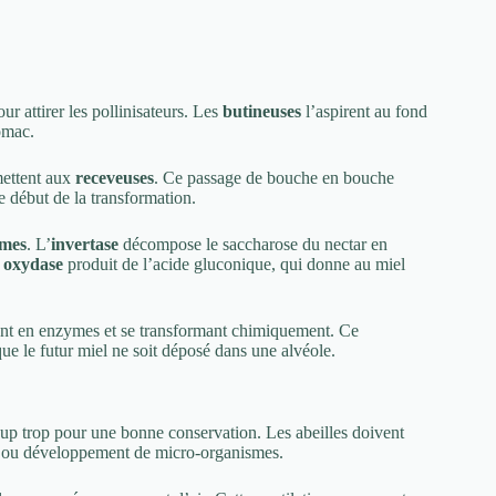
our attirer les pollinisateurs. Les
butineuses
l’aspirent au fond
omac.
smettent aux
receveuses
. Ce passage de bouche en bouche
le début de la transformation.
mes
. L’
invertase
décompose le saccharose du nectar en
 oxydase
produit de l’acide gluconique, qui donne au miel
ement en enzymes et se transformant chimiquement. Ce
que le futur miel ne soit déposé dans une alvéole.
up trop pour une bonne conservation. Les abeilles doivent
n ou développement de micro-organismes.