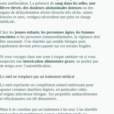
sans amélioration. La présence de
sang dans les selles, une
fièvre élevée, des douleurs abdominales intenses
ou des
signes de déshydratation sévère (bouche très sèche, urines
foncées et rares, vertiges) nécessitent une prise en charge
médicale.
Chez les
jeunes enfants, les personnes âgées, les femmes
enceintes
et les personnes immunodéprimées, la vigilance doit
être maximale. Une diarrhée qui semble bénigne peut
rapidement devenir préoccupante sur ces terrains fragiles.
Si vous voyagez dans une zone à risque sanitaire ou si vous
suspectez une
intoxication alimentaire grave
, ne perdez pas
de temps avec l’automédication.
Le miel ne remplace pas un traitement médical
Le miel représente un complément naturel intéressant pour
apaiser certaines diarrhées légères, en particulier celles
d’origine infectieuse bénigne. Ses propriétés antibactériennes
et réhydratantes ont été démontrées.
Mais il ne constitue pas un traitement à lui seul. Une diarrhée
peut cacher de nombreuses causes : infection virale ou